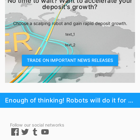
No time to wait? Want to accelerate your
deposit's growth?
Choose a scalping robot and gain rapid deposit growth.
text_1
text_2
TRADE ON IMPORTANT NEWS RELEASES
Enough of thinking! Robots will do it for you!
Follow our social networks