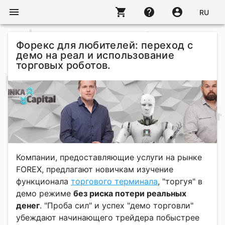
menu
shopping_cart
help
account_circle
RU
Форекс для любителей: переход с
демо на реал и использование
торговых роботов.
Компании, предоставляющие услуги на рынке
FOREX, предлагают новичкам изучение
функционала
торгового терминала
, "торгуя" в
демо режиме
без риска потери реальных
денег
. "Проба сил" и успех "демо торговли"
убеждают начинающего трейдера побыстрее