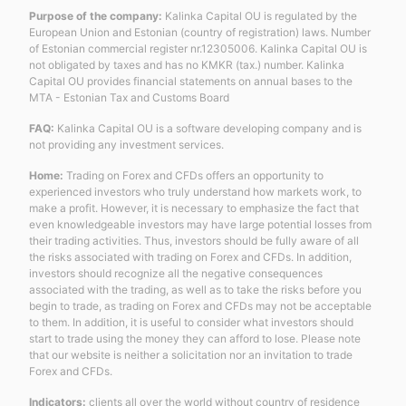
Purpose of the company:
Kalinka Capital OU is regulated by the
European Union and Estonian (country of registration) laws. Number
of Estonian commercial register nr.12305006. Kalinka Capital OU is
not obligated by taxes and has no KMKR (tax.) number. Kalinka
Capital OU provides financial statements on annual bases to the
MTA - Estonian Tax and Customs Board
FAQ:
Kalinka Capital OU is a software developing company and is
not providing any investment services.
Home:
Trading on Forex and CFDs offers an opportunity to
experienced investors who truly understand how markets work, to
make a profit. However, it is necessary to emphasize the fact that
even knowledgeable investors may have large potential losses from
their trading activities. Thus, investors should be fully aware of all
the risks associated with trading on Forex and CFDs. In addition,
investors should recognize all the negative consequences
associated with the trading, as well as to take the risks before you
begin to trade, as trading on Forex and CFDs may not be acceptable
to them. In addition, it is useful to consider what investors should
start to trade using the money they can afford to lose. Please note
that our website is neither a solicitation nor an invitation to trade
Forex and CFDs.
Indicators:
clients all over the world without country of residence