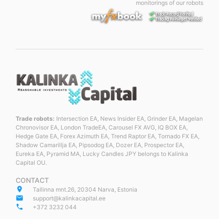
monitorings of our robots
Trade robots:
Intersection EA, News Insider EA, Grinder EA, Magelan
Chronovisor EA, London TradeEA, Carousel FX AVG, IQ BOX EA,
Hedge Gate EA, Forex Azimuth EA, Trend Raptor EA, Tornado FX EA,
Shadow Camarillja EA, Pipsodog EA, Dozer EA, Prospector EA,
Eureka EA, Pyramid MA, Lucky Candles JPY belongs to Kalinka
Capital OU.
CONTACT
place
Tallinna mnt.26, 20304 Narva, Estonia
email
support@kalinkacapital.ee
phone
+372 3232 044